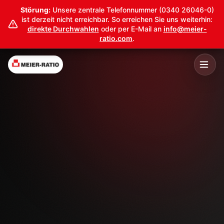
Störung:
Unsere zentrale Telefonnummer (0340 26046-0)
ist derzeit nicht erreichbar. So erreichen Sie uns weiterhin:
direkte Durchwahlen
oder per E-Mail an
info@meier-
ratio.com
.