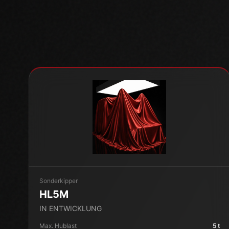
Sonderkipper
HL5M
IN ENTWICKLUNG
Max. Hublast
5
t