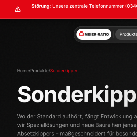
Störung:
Unsere zentrale Telefonnummer (0340 2
Produkt
Home
/
Produkte
/
Sonderkipper
Sonderkipp
Wo der Standard aufhört, fängt Entwicklung 
wir Speziallösungen und neue Baureihen jensei
Absetzkippers – maßgeschneidert für besonde