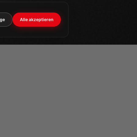
ige
Alle akzeptieren
KONTAKT
+49 340 26046-0
info@meier-ratio.com
FOLGEN SIE UNS