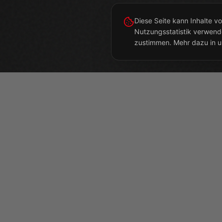
Diese Seite kann Inhalte 
Nutzungsstatistik verwend
zustimmen. Mehr dazu in u
STANDO
MEIER-RA
Zur Großen
Seit 1968 führender Hersteller von
06844
Des
Absetzkippern und Sonderkippern.
Qualität aus Deutschland.
ABSETZER SIND UNSERE LEIDENSCHAFT ·
MIT INNOVATION IMMER EINE IDEE
VORAUS