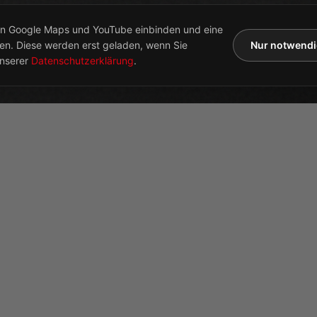
von Google Maps und YouTube einbinden und eine
en. Diese werden erst geladen, wenn Sie
Nur notwend
nserer
Datenschutzerklärung
.
RT
PRODUKTE
TIO GmbH
Absetzkipper
 Halle 5
Sonderkipper
sau-Roßlau
Lagerfahrzeuge
Konfigurator