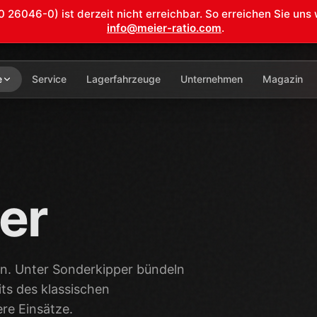
6046-0) ist derzeit nicht erreichbar. So erreichen Sie uns 
info@meier-ratio.com
.
e
Service
Lagerfahrzeuge
Unternehmen
Magazin
er
an. Unter Sonderkipper bündeln
ts des klassischen
re Einsätze.