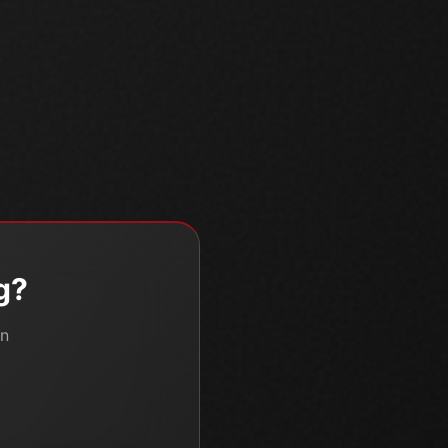
g?
en