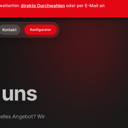
weiterhin:
direkte Durchwahlen
oder per E-Mail an
Kontakt
Konfigurator
 uns
elles Angebot? Wir