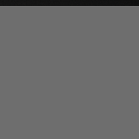
RT
PRODUKTE
TIO GmbH
Absetzkipper
 Halle 5
Sonderkipper
sau-Roßlau
Lagerfahrzeuge
Konfigurator
KRAFT FÜR DAS WESENTLICHE