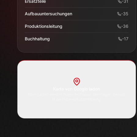
Ersatzteile
-
31
Aufbauuntersuchungen
-
35
Produktionsleitung
-
36
Buchhaltung
-
17
Karte von Google laden
Beim Laden werden Daten an Google übertragen. Details
in der Datenschutzerklärung.