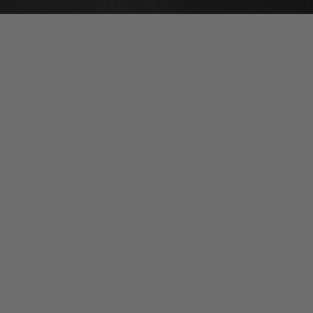
STANDO
MEIER-RA
Zur Großen
Seit 1968 führender Hersteller von
06844
Des
Absetzkippern und Sonderkippern.
Qualität aus Deutschland.
ABSETZER SIND UNSERE LEIDENSCHAFT ·
MIT INNOVATION IMMER EINE IDEE
VORAUS
©
2026
MEIER-RATIO GmbH