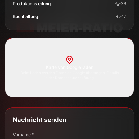
Produktionsleitung
-
36
Buchhaltung
-
17
Karte von Google laden
Beim Laden werden Daten an Google übertragen. Details
in der Datenschutzerklärung.
Nachricht senden
Vorname *