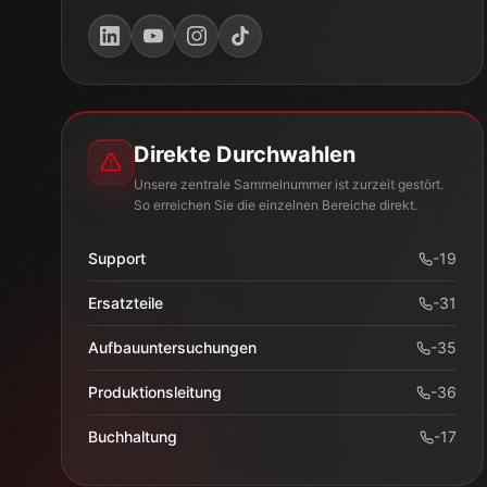
Ersatzteile
-
31
Aufbauuntersuchungen
-
35
Produktionsleitung
-
36
Buchhaltung
-
17
Karte von Google laden
Beim Laden werden Daten an Google übertragen. Details
in der Datenschutzerklärung.