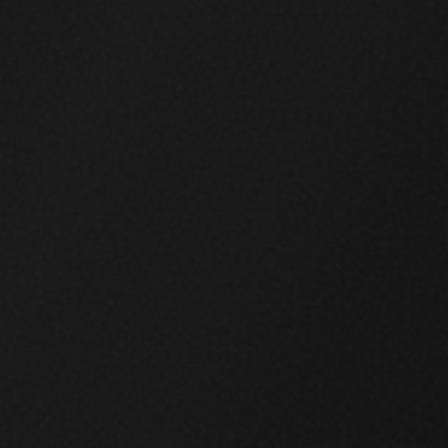
von Google Maps und YouTube einbinden und eine
en. Diese werden erst geladen, wenn Sie
Nur notwend
nserer
Datenschutzerklärung
.