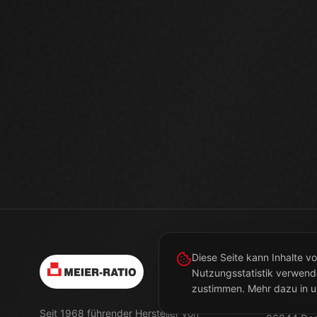
STANDO
MEIER-RA
Zur Großen
Seit 1968 führender Hersteller von
06844
Des
Absetzkippern und Sonderkippern.
Qualität aus Deutschland.
ABSETZER SIND UNSERE LEIDENSCHAFT ·
MIT INNOVATION IMMER EINE IDEE
VORAUS
©
2026
MEIER-RATIO GmbH