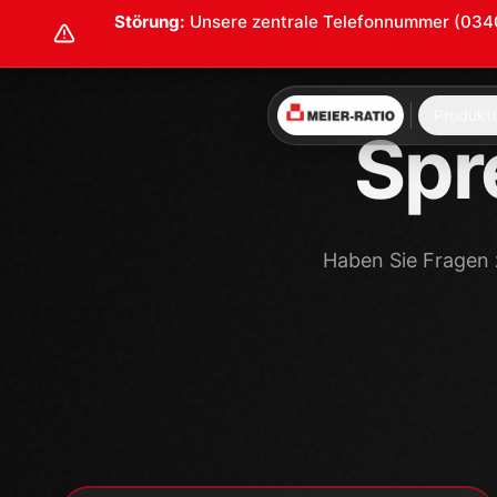
Kontaktdaten
Adresse
MEIER-RATIO GmbH
Zur Großen Halle 5
06844 Dessau-Roßlau
Deutschland
Telefon
+49 (0) 340 26046-0
Zentrale zurzeit gestört. Bitte Durchwahl unten
nutzen.