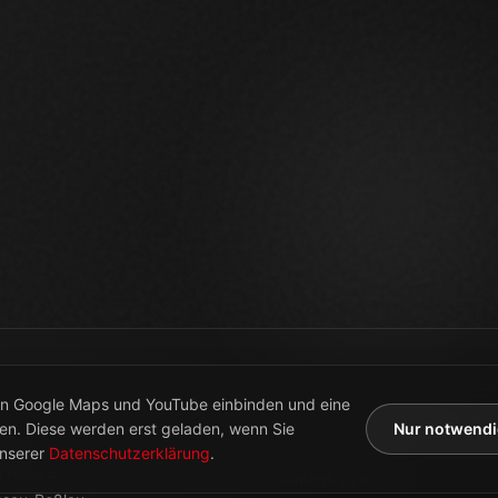
RT
PRODUKTE
TIO GmbH
Absetzkipper
 Halle 5
Sonderkipper
sau-Roßlau
Lagerfahrzeuge
Konfigurator
KRAFT FÜR DAS WESENTLICHE