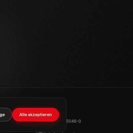
KONTAKT
+49 340 26046-0
info@meier-ratio.com
FOLGEN SIE UNS
Impressum
Datenschutz
AGB