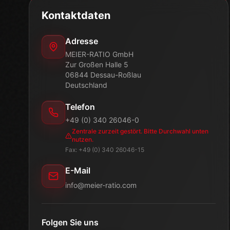
Fax: +49 (0) 340 26046-15
E-Mail
info@meier-ratio.com
Folgen Sie uns
Direkte Durchwahlen
Unsere zentrale Sammelnummer ist zurzeit gestört.
So erreichen Sie die einzelnen Bereiche direkt.
Support
-
19