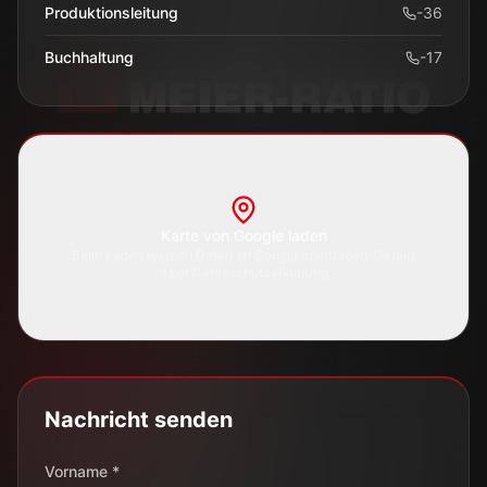
Produktionsleitung
-
36
Buchhaltung
-
17
Karte von Google laden
Beim Laden werden Daten an Google übertragen. Details
in der Datenschutzerklärung.
Nachricht senden
Vorname *